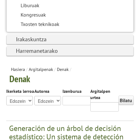
Liburuak
Kongresuak
Txosten teknikoak
Irakaskuntza
Harremanetarako
Hasiera
/
Argitalpenak
/
Denak
/
Denak
Ikerketa lerroa
Autorea
Izenburua
Argitalpen
urtea
Bilatu
Generación de un árbol de decisión
estadístico: Un sistema de detección