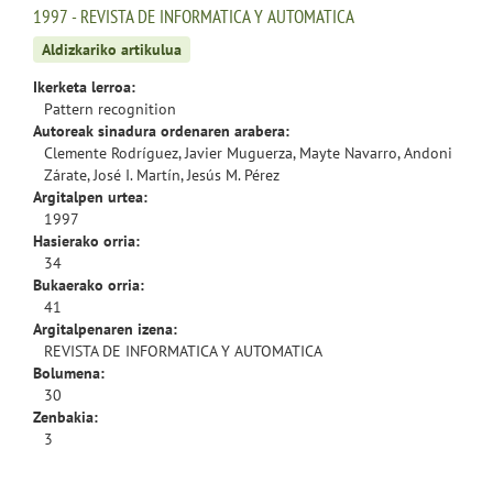
1997 - REVISTA DE INFORMATICA Y AUTOMATICA
Aldizkariko artikulua
Ikerketa lerroa:
Pattern recognition
Autoreak sinadura ordenaren arabera:
Clemente Rodríguez, Javier Muguerza, Mayte Navarro, Andoni
Zárate, José I. Martín, Jesús M. Pérez
Argitalpen urtea:
1997
Hasierako orria:
34
Bukaerako orria:
41
Argitalpenaren izena:
REVISTA DE INFORMATICA Y AUTOMATICA
Bolumena:
30
Zenbakia:
3