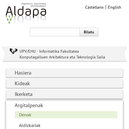
Castellano
English
Bilatu
UPV/EHU · Informatika Fakultatea
Konputagailuen Arkitektura eta Teknologia Saila
Hasiera
Kideak
Ikerketa
Argitalpenak
Denak
Aldizkariak