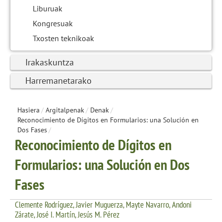
Liburuak
Kongresuak
Txosten teknikoak
Irakaskuntza
Harremanetarako
Hasiera
/
Argitalpenak
/
Denak
/
Reconocimiento de Dígitos en Formularios: una Solución en
Dos Fases
/
Reconocimiento de Dígitos en
Formularios: una Solución en Dos
Fases
Clemente Rodríguez, Javier Muguerza, Mayte Navarro, Andoni
Zárate, José I. Martín, Jesús M. Pérez