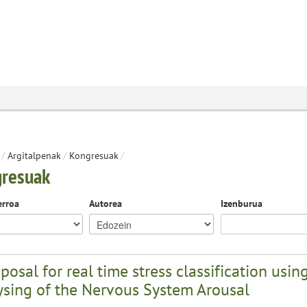
/
Argitalpenak
/
Kongresuak
/
resuak
erroa
Autorea
Izenburua
posal for real time stress classification us
ysing of the Nervous System Arousal