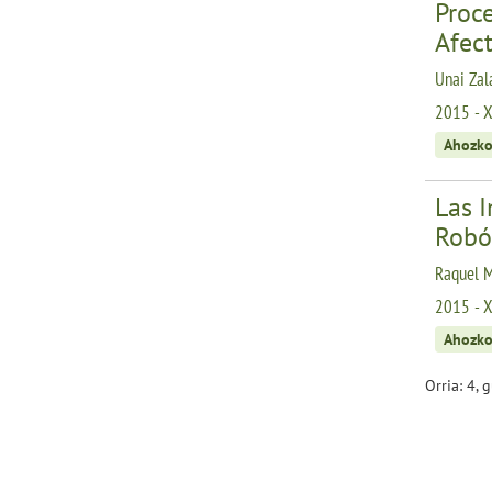
Proc
Afec
Unai Zal
2015 - 
Ahozko
Las I
Robó
Raquel M
2015 - 
Ahozko
Orria: 4, 