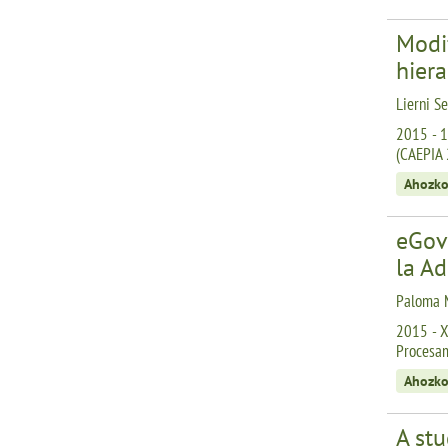
Modif
hiera
Lierni Se
2015 - 1
(CAEPIA
Ahozko
eGove
la Ad
Paloma M
2015 - X
Procesam
Ahozko
A st