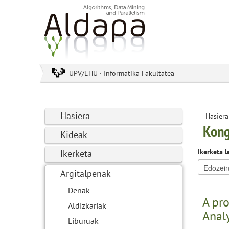
UPV/EHU · Informatika Fakultatea
Hasiera
Hasiera
Kong
Kideak
Ikerketa l
Ikerketa
Argitalpenak
Denak
A pro
Aldizkariak
Anal
Liburuak