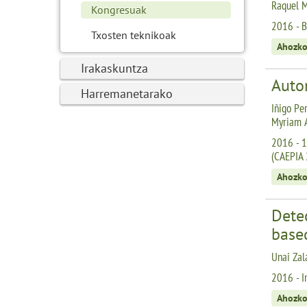
Raquel Ma
Kongresuak
2016 - 
Txosten teknikoak
Ahozko
Irakaskuntza
Autom
Harremanetarako
Iñigo Pe
Myriam A
2016 - 1
(CAEPIA
Ahozko
Detec
based
Unai Zal
2016 - I
Ahozko