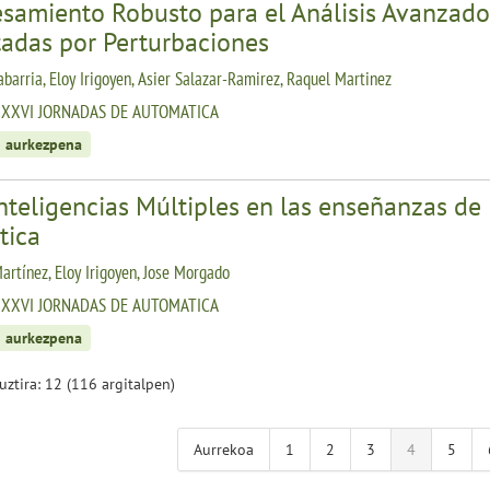
esamiento Robusto para el Análisis Avanzado
tadas por Perturbaciones
abarria, Eloy Irigoyen, Asier Salazar-Ramirez, Raquel Martinez
XXXVI JORNADAS DE AUTOMATICA
 aurkezpena
nteligencias Múltiples en las enseñanzas de 
tica
artínez, Eloy Irigoyen, Jose Morgado
XXXVI JORNADAS DE AUTOMATICA
 aurkezpena
guztira: 12 (116 argitalpen)
Aurrekoa
1
2
3
4
5