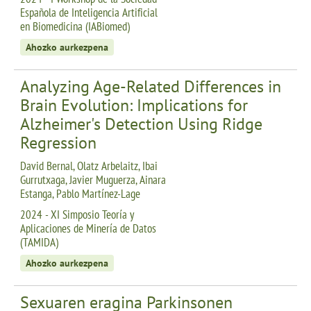
Española de Inteligencia Artificial
en Biomedicina (IABiomed)
Ahozko aurkezpena
Analyzing Age-Related Differences in
Brain Evolution: Implications for
Alzheimer's Detection Using Ridge
Regression
David Bernal, Olatz Arbelaitz, Ibai
Gurrutxaga, Javier Muguerza, Ainara
Estanga, Pablo Martínez-Lage
2024 - XI Simposio Teoría y
Aplicaciones de Minería de Datos
(TAMIDA)
Ahozko aurkezpena
Sexuaren eragina Parkinsonen