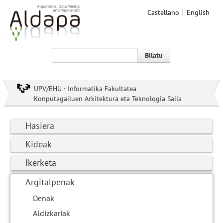
Castellano
English
Bilatu
UPV/EHU · Informatika Fakultatea
Konputagailuen Arkitektura eta Teknologia Saila
Hasiera
Kideak
Ikerketa
Argitalpenak
Denak
Aldizkariak