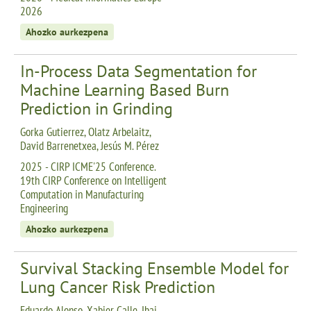
2026
Ahozko aurkezpena
In-Process Data Segmentation for
Machine Learning Based Burn
Prediction in Grinding
Gorka Gutierrez, Olatz Arbelaitz,
David Barrenetxea, Jesús M. Pérez
2025 - CIRP ICME'25 Conference.
19th CIRP Conference on Intelligent
Computation in Manufacturing
Engineering
Ahozko aurkezpena
Survival Stacking Ensemble Model for
Lung Cancer Risk Prediction
Eduardo Alonso, Xabier Calle, Ibai