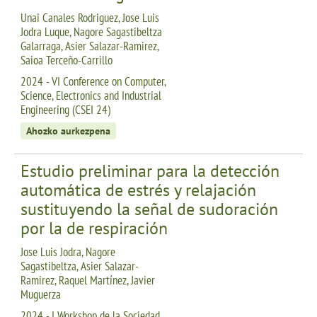
Unai Canales Rodriguez, Jose Luis
Jodra Luque, Nagore Sagastibeltza
Galarraga, Asier Salazar-Ramirez,
Saioa Terceño-Carrillo
2024 - VI Conference on Computer,
Science, Electronics and Industrial
Engineering (CSEI 24)
Ahozko aurkezpena
Estudio preliminar para la detección
automática de estrés y relajación
sustituyendo la señal de sudoración
por la de respiración
Jose Luis Jodra, Nagore
Sagastibeltza, Asier Salazar-
Ramirez, Raquel Martínez, Javier
Muguerza
2024 - I Workshop de la Sociedad