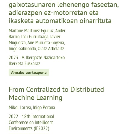
gaixotasunaren lehenengo faseetan,
adierazpen ez-motorretan eta
ikasketa automatikoan oinarrituta
Maitane Martinez-Eguiluz, Ander
Barrio, Ibai Gurrutxaga, Javier
Muguerza, Ane Murueta-Goyena,
Iñigo Gabilondo, Olatz Arbelaitz
2023 - V. Ikergazte Nazioarteko
Ikerketa Euskaraz
Ahozko aurkezpena
From Centralized to Distributed
Machine Learning
Mikel Larrea, Iñigo Perona
2022 - 18th International
Conference on Intelligent
Environments (IE2022)