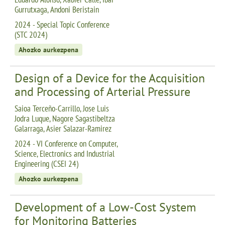
Gurrutxaga, Andoni Beristain
2024 - Special Topic Conference
(STC 2024)
Ahozko aurkezpena
Design of a Device for the Acquisition
and Processing of Arterial Pressure
Saioa Terceño-Carrillo, Jose Luis
Jodra Luque, Nagore Sagastibeltza
Galarraga, Asier Salazar-Ramirez
2024 - VI Conference on Computer,
Science, Electronics and Industrial
Engineering (CSEI 24)
Ahozko aurkezpena
Development of a Low-Cost System
for Monitoring Batteries