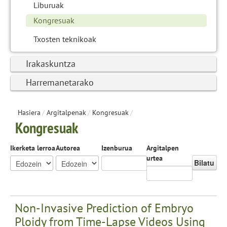
Liburuak
Kongresuak
Txosten teknikoak
Irakaskuntza
Harremanetarako
Hasiera
/
Argitalpenak
/
Kongresuak
/
Kongresuak
Ikerketa lerroa
Autorea
Izenburua
Argitalpen
urtea
Bilatu
Non-Invasive Prediction of Embryo
Ploidy from Time-Lapse Videos Using