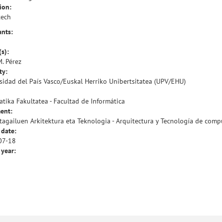
ion:
tech
ants:
(s):
M. Pérez
ty:
sidad del País Vasco/Euskal Herriko Unibertsitatea (UPV/EHU)
atika Fakultatea - Facultad de Informática
ent:
agailuen Arkitektura eta Teknologia - Arquitectura y Tecnología de com
 date:
07-18
 year: