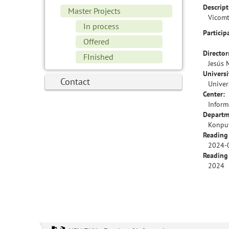
Descript
Master Projects
Vicom
In process
Particip
Offered
Director
FInished
Jesús 
Universi
Contact
Univer
Center:
Inform
Departm
Konput
Reading
2024-
Reading
2024