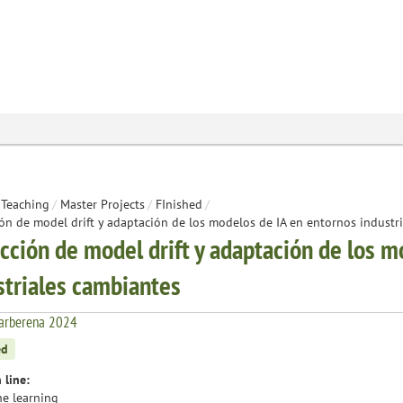
Teaching
/
Master Projects
/
FInished
/
ón de model drift y adaptación de los modelos de IA en entornos industr
cción de model drift y adaptación de los m
striales cambiantes
arberena 2024
ed
 line:
e learning