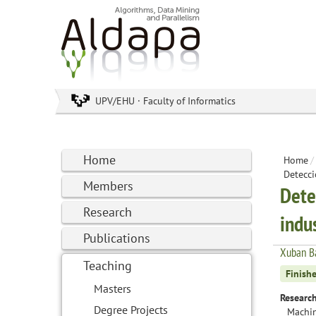
UPV/EHU · Faculty of Informatics
Home
Home
/
Detecci
Members
Dete
Research
indu
Publications
Xuban B
Teaching
Finish
Masters
Research
Degree Projects
Machin