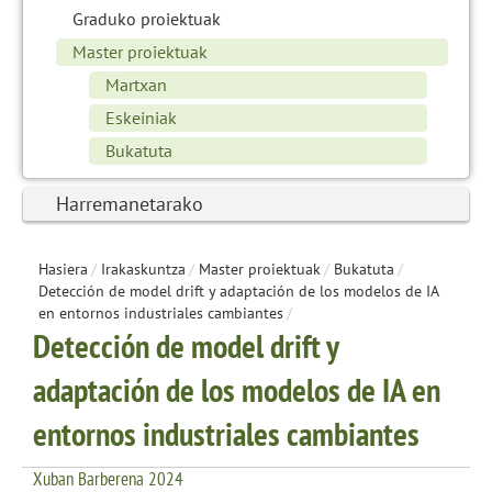
Graduko proiektuak
Master proiektuak
Martxan
Eskeiniak
Bukatuta
Harremanetarako
Hasiera
/
Irakaskuntza
/
Master proiektuak
/
Bukatuta
/
Detección de model drift y adaptación de los modelos de IA
en entornos industriales cambiantes
/
Detección de model drift y
adaptación de los modelos de IA en
entornos industriales cambiantes
Xuban Barberena 2024