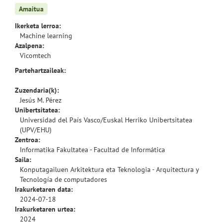
Amaitua
Ikerketa lerroa:
Machine learning
Azalpena:
Vicomtech
Partehartzaileak:
Zuzendaria(k):
Jesús M. Pérez
Unibertsitatea:
Universidad del País Vasco/Euskal Herriko Unibertsitatea
(UPV/EHU)
Zentroa:
Informatika Fakultatea - Facultad de Informática
Saila:
Konputagailuen Arkitektura eta Teknologia - Arquitectura y
Tecnología de computadores
Irakurketaren data:
2024-07-18
Irakurketaren urtea:
2024