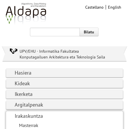
Castellano
English
Bilatu
UPV/EHU · Informatika Fakultatea
Konputagailuen Arkitektura eta Teknologia Saila
Hasiera
Kideak
Ikerketa
Argitalpenak
Irakaskuntza
Masterrak