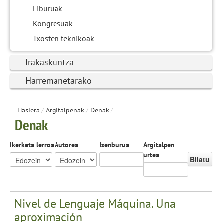
Liburuak
Kongresuak
Txosten teknikoak
Irakaskuntza
Harremanetarako
Hasiera
/
Argitalpenak
/
Denak
/
Denak
Ikerketa lerroa
Autorea
Izenburua
Argitalpen
urtea
Bilatu
Nivel de Lenguaje Máquina. Una
aproximación