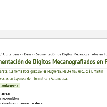
/
Argitalpenak
/
Denak
/
Segmentación de Dígitos Mecanografiados en Fo
entación de Dígitos Mecanografiados en F
árate, Clemente Rodríguez, Javier Muguerza, Mayte Navarro, José I. Martín
sociación Española de Informática y Automática.
 aurkezpena
 lerroa:
n recognition
k sinadura ordenaren arabera: