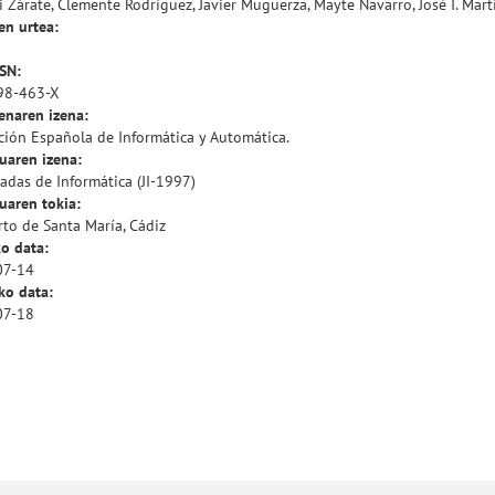
 Zárate, Clemente Rodríguez, Javier Muguerza, Mayte Navarro, José I. Mart
en urtea:
SSN:
98-463-X
enaren izena:
ción Española de Informática y Automática.
uaren izena:
rnadas de Informática (JI-1997)
uaren tokia:
rto de Santa María, Cádiz
o data:
07-14
ko data:
07-18