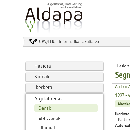
UPV/EHU · Informatika Fakultatea
Hasiera
Hasiera
Segm
Kideak
Andoni Z
Ikerketa
1997 - A
Argitalpenak
Ahozko
Denak
Ikerketa
Aldizkariak
Patter
Autorea
Liburuak