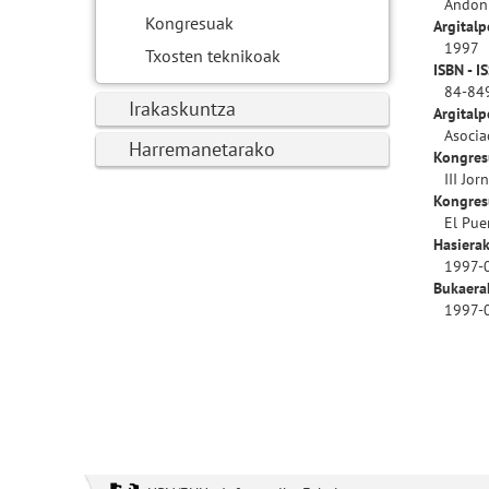
Andoni
Kongresuak
Argitalp
1997
Txosten teknikoak
ISBN - I
84-84
Irakaskuntza
Argitalp
Asocia
Harremanetarako
Kongres
III Jo
Kongres
El Pue
Hasierak
1997-
Bukaera
1997-