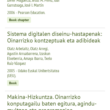
Javier Muguerza, Jesús M. Pérez, Ibai
Gurrutxaga, José I. Martín
2006 - Pearson Education.
Book chapter
Sistema digitalen diseinu-hastapenak:
Oinarrizko kontzeptuak eta adibideak
Olatz Arbelaitz, Olatz Arregi,
Agustín Arruabarrena, Izaskun
Etxeberria, Amaya Ibarra, Txelo
Ruíz-Vázquez
2005 - Udako Euskal Unibertsitatea
(UEU).
Book
Makina-Hizkuntza. Oinarrizko
konputagailu baten egitura, agindu-