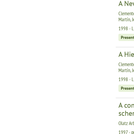
A Ne
Clemente
Martín, 
1998 - 
Presen
A Hie
Clemente
Martín, 
1998 - 
Presen
A com
sche
Olatz Ar
1997 - p