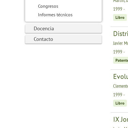
Martín, 
Congresos
1999 -
Informes técnicos
Libro
Docencia
Distr
Contacto
Javier M
1999 -
Patent
Evol
Clemente
1999 -
Libro
IX J