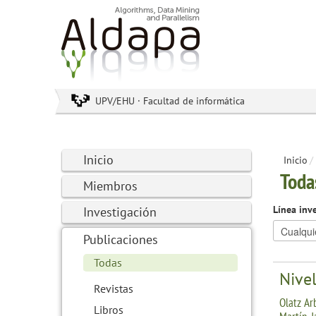
UPV/EHU · Facultad de informática
Inicio
Inicio
/
Toda
Miembros
Línea inv
Investigación
Publicaciones
Todas
Nive
Revistas
Olatz Arb
Libros