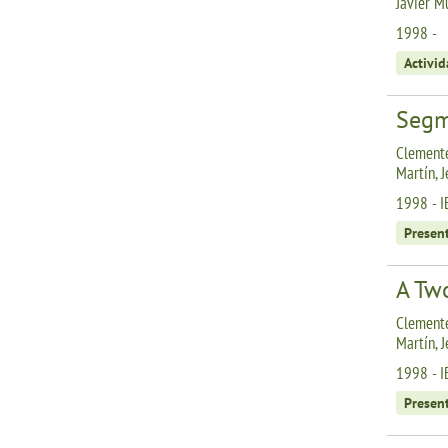
Javier Mu
1998 -
Activid
Segm
Clemente
Martín, 
1998 - I
Presen
A Two
Clemente
Martín, 
1998 - I
Presen