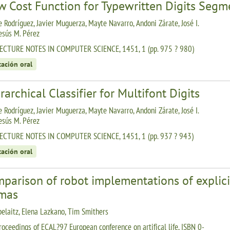
w Cost Function for Typewritten Digits Segm
 Rodríguez, Javier Muguerza, Mayte Navarro, Andoni Zárate, José I.
Jesús M. Pérez
LECTURE NOTES IN COMPUTER SCIENCE, 1451, 1 (pp. 975 ? 980)
tación oral
rarchical Classifier for Multifont Digits
 Rodríguez, Javier Muguerza, Mayte Navarro, Andoni Zárate, José I.
Jesús M. Pérez
LECTURE NOTES IN COMPUTER SCIENCE, 1451, 1 (pp. 937 ? 943)
tación oral
parison of robot implementations of explicit
mas
belaitz, Elena Lazkano, Tim Smithers
roceedings of ECAL?97 European conference on artifical life, ISBN 0-