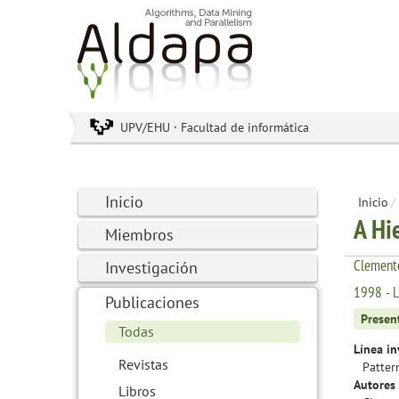
UPV/EHU · Facultad de informática
Inicio
Inicio
/
A Hie
Miembros
Clemente
Investigación
1998 - 
Publicaciones
Presen
Todas
Línea in
Revistas
Patter
Autores 
Libros