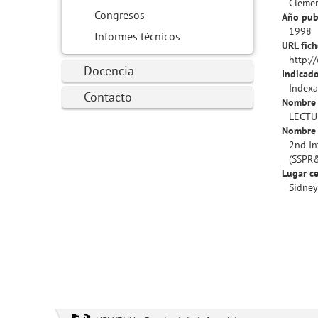
Clemen
Congresos
Año pub
1998
Informes técnicos
URL fich
http:/
Docencia
Indicado
Indexa
Contacto
Nombre 
LECTUR
Nombre 
2nd In
(SSPR
Lugar ce
Sidney