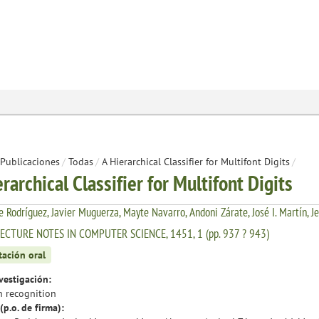
Publicaciones
/
Todas
/
A Hierarchical Classifier for Multifont Digits
/
rarchical Classifier for Multifont Digits
 Rodríguez, Javier Muguerza, Mayte Navarro, Andoni Zárate, José I. Martín, J
LECTURE NOTES IN COMPUTER SCIENCE, 1451, 1 (pp. 937 ? 943)
tación oral
vestigación:
n recognition
(p.o. de firma):