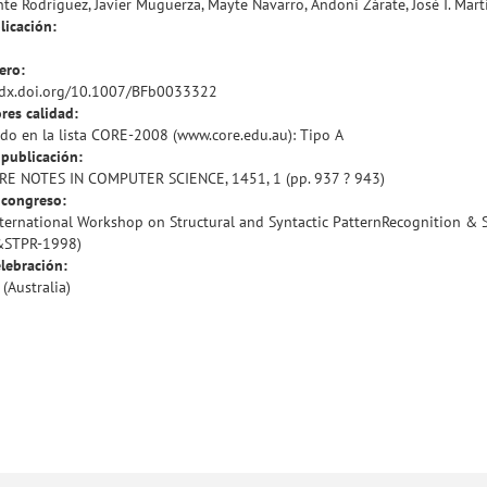
te Rodríguez, Javier Muguerza, Mayte Navarro, Andoni Zárate, José I. Martí
licación:
ero:
/dx.doi.org/10.1007/BFb0033322
res calidad:
do en la lista CORE-2008 (www.core.edu.au): Tipo A
publicación:
E NOTES IN COMPUTER SCIENCE, 1451, 1 (pp. 937 ? 943)
congreso:
ternational Workshop on Structural and Syntactic PatternRecognition & St
&STPR-1998)
lebración:
 (Australia)