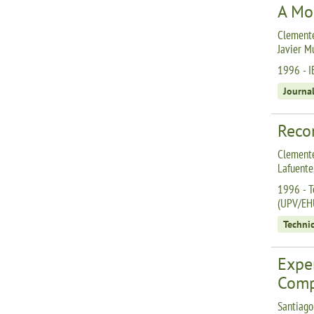
A Mo
Clemente
Javier M
1996 - 
Journa
Reco
Clemente
Lafuente
1996 - T
(UPV/EH
Technic
Expe
Comp
Santiago