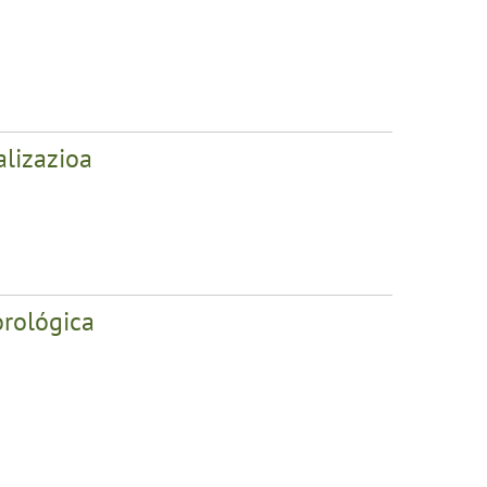
alizazioa
orológica