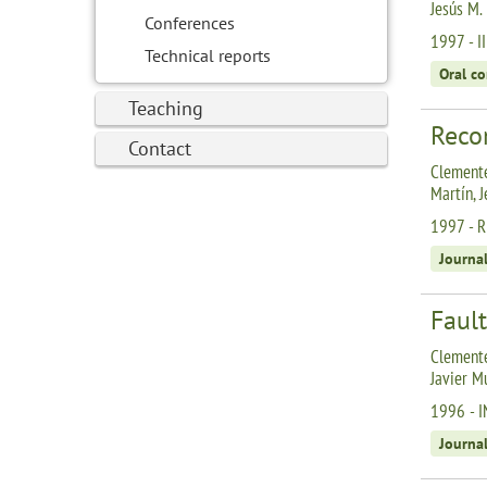
Jesús M.
Conferences
1997 - II
Technical reports
Oral c
Teaching
Reco
Contact
Clemente
Martín, 
1997 - 
Journa
Faul
Clemente
Javier M
1996 - 
Journa