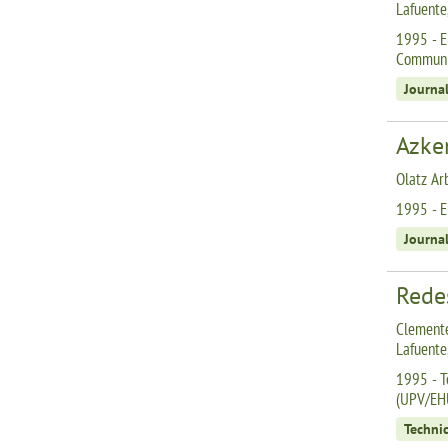
Lafuente
1995 - E
Communi
Journa
Azke
Olatz Ar
1995 - E
Journa
Redes
Clemente
Lafuente,
1995 - T
(UPV/EH
Technic