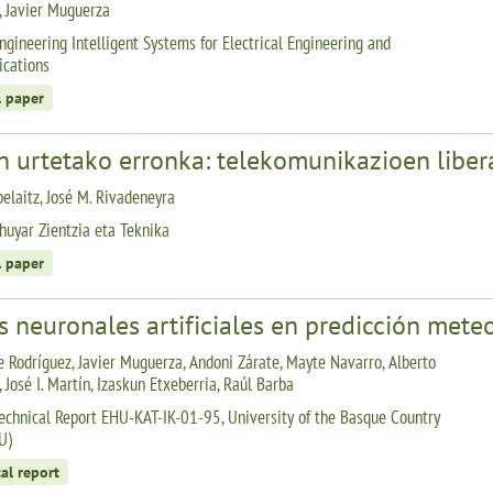
, Javier Muguerza
ngineering Intelligent Systems for Electrical Engineering and
cations
l paper
n urtetako erronka: telekomunikazioen liber
belaitz, José M. Rivadeneyra
huyar Zientzia eta Teknika
l paper
 neuronales artificiales en predicción mete
 Rodríguez, Javier Muguerza, Andoni Zárate, Mayte Navarro, Alberto
 José I. Martín, Izaskun Etxeberria, Raúl Barba
echnical Report EHU-KAT-IK-01-95, University of the Basque Country
U)
al report