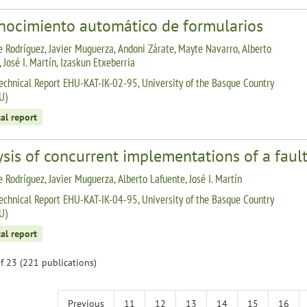
nocimiento automático de formularios
 Rodríguez, Javier Muguerza, Andoni Zárate, Mayte Navarro, Alberto
 José I. Martín, Izaskun Etxeberria
echnical Report EHU-KAT-IK-02-95, University of the Basque Country
U)
al report
sis of concurrent implementations of a fault
 Rodríguez, Javier Muguerza, Alberto Lafuente, José I. Martín
echnical Report EHU-KAT-IK-04-95, University of the Basque Country
U)
al report
f 23 (221 publications)
Previous
11
12
13
14
15
16