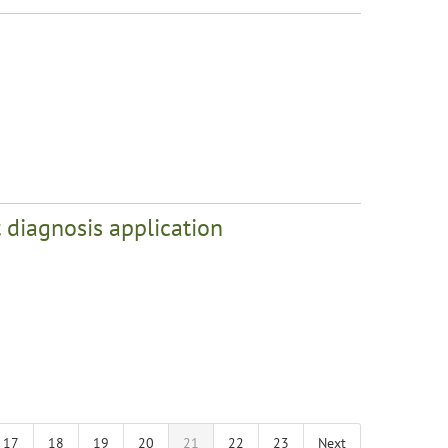
 diagnosis application
17
18
19
20
21
22
23
Next