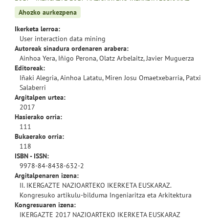
Ahozko aurkezpena
Ikerketa lerroa:
User interaction data mining
Autoreak sinadura ordenaren arabera:
Ainhoa Yera, Iñigo Perona, Olatz Arbelaitz, Javier Muguerza
Editoreak:
Iñaki Alegria, Ainhoa Latatu, Miren Josu Omaetxebarria, Patxi
Salaberri
Argitalpen urtea:
2017
Hasierako orria:
111
Bukaerako orria:
118
ISBN - ISSN:
9978-84-8438-632-2
Argitalpenaren izena:
II. IKERGAZTE NAZIOARTEKO IKERKETA EUSKARAZ.
Kongresuko artikulu-bilduma Ingeniaritza eta Arkitektura
Kongresuaren izena:
IKERGAZTE 2017 NAZIOARTEKO IKERKETA EUSKARAZ