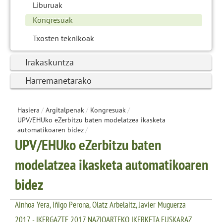
Liburuak
Kongresuak
Txosten teknikoak
Irakaskuntza
Harremanetarako
Hasiera
/
Argitalpenak
/
Kongresuak
/
UPV/EHUko eZerbitzu baten modelatzea ikasketa
automatikoaren bidez
/
UPV/EHUko eZerbitzu baten
modelatzea ikasketa automatikoaren
bidez
Ainhoa Yera, Iñigo Perona, Olatz Arbelaitz, Javier Muguerza
2017 - IKERGAZTE 2017 NAZIOARTEKO IKERKETA EUSKARAZ