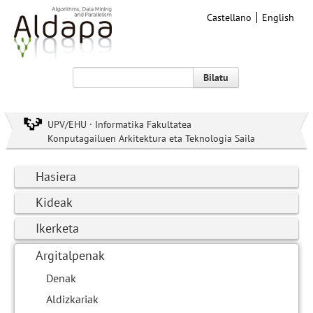
Castellano
English
Bilatu
UPV/EHU · Informatika Fakultatea
Konputagailuen Arkitektura eta Teknologia Saila
Hasiera
Kideak
Ikerketa
Argitalpenak
Denak
Aldizkariak