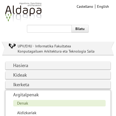
Castellano
English
Bilatu
UPV/EHU · Informatika Fakultatea
Konputagailuen Arkitektura eta Teknologia Saila
Hasiera
Kideak
Ikerketa
Argitalpenak
Denak
Aldizkariak