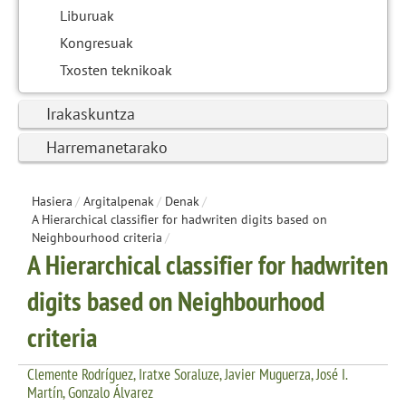
Liburuak
Kongresuak
Txosten teknikoak
Irakaskuntza
Harremanetarako
Hasiera
/
Argitalpenak
/
Denak
/
A Hierarchical classifier for hadwriten digits based on
Neighbourhood criteria
/
A Hierarchical classifier for hadwriten
digits based on Neighbourhood
criteria
Clemente Rodríguez, Iratxe Soraluze, Javier Muguerza, José I.
Martín, Gonzalo Álvarez