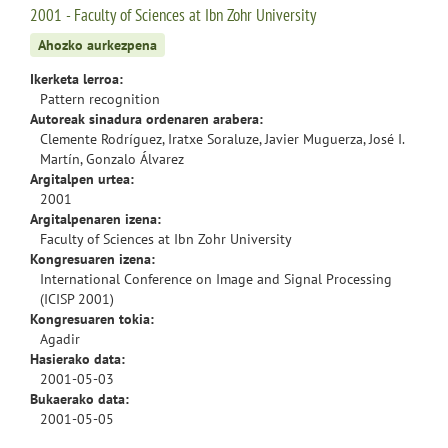
2001 - Faculty of Sciences at Ibn Zohr University
Ahozko aurkezpena
Ikerketa lerroa:
Pattern recognition
Autoreak sinadura ordenaren arabera:
Clemente Rodríguez, Iratxe Soraluze, Javier Muguerza, José I.
Martín, Gonzalo Álvarez
Argitalpen urtea:
2001
Argitalpenaren izena:
Faculty of Sciences at Ibn Zohr University
Kongresuaren izena:
International Conference on Image and Signal Processing
(ICISP 2001)
Kongresuaren tokia:
Agadir
Hasierako data:
2001-05-03
Bukaerako data:
2001-05-05