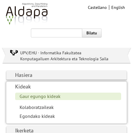
Castellano
English
Bilatu
UPV/EHU · Informatika Fakultatea
Konputagailuen Arkitektura eta Teknologia Saila
Hasiera
Kideak
Gaur egungo kideak
Kolaboratzaileak
Egondako kideak
Ikerketa