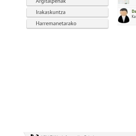
Argitalpenak
Irakaskuntza
Da
Ka
Harremanetarako