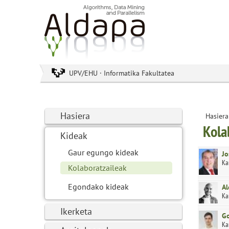
UPV/EHU · Informatika Fakultatea
Hasiera
Hasiera
Kola
Kideak
Gaur egungo kideak
Jo
Ka
Kolaboratzaileak
Egondako kideak
Al
Ka
Ikerketa
Go
Ka