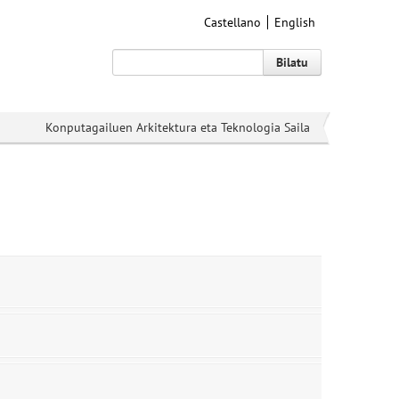
Castellano
English
Bilatu
Konputagailuen Arkitektura eta Teknologia Saila