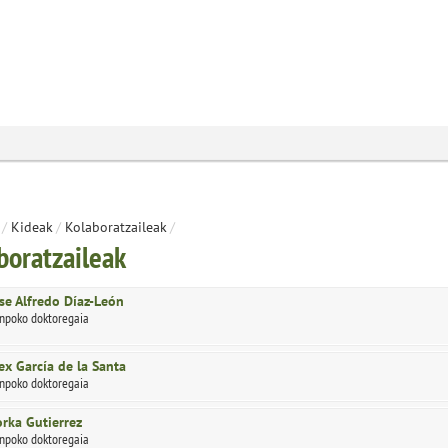
/
Kideak
/
Kolaboratzaileak
/
boratzaileak
se Alfredo Díaz-León
npoko doktoregaia
ex García de la Santa
npoko doktoregaia
rka Gutierrez
npoko doktoregaia