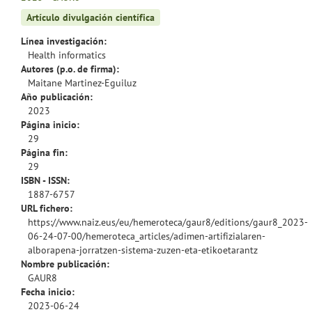
Artículo divulgación científica
Línea investigación:
Health informatics
Autores (p.o. de firma):
Maitane Martinez-Eguiluz
Año publicación:
2023
Página inicio:
29
Página fin:
29
ISBN - ISSN:
1887-6757
URL fichero:
https://www.naiz.eus/eu/hemeroteca/gaur8/editions/gaur8_2023-
06-24-07-00/hemeroteca_articles/adimen-artifizialaren-
alborapena-jorratzen-sistema-zuzen-eta-etikoetarantz
Nombre publicación:
GAUR8
Fecha inicio:
2023-06-24