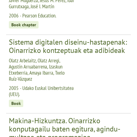
Javier Muguerza, Jesús M. Pérez, Ibai
Gurrutxaga, José I. Martín
2006 - Pearson Education.
Book chapter
Sistema digitalen diseinu-hastapenak:
Oinarrizko kontzeptuak eta adibideak
Olatz Arbelaitz, Olatz Arregi,
Agustín Arruabarrena, Izaskun
Etxeberria, Amaya Ibarra, Txelo
Ruíz-Vázquez
2005 - Udako Euskal Unibertsitatea
(UEU).
Book
Makina-Hizkuntza. Oinarrizko
konputagailu baten egitura, agindu-