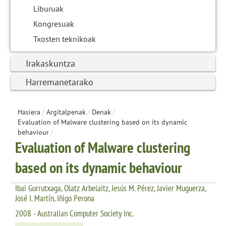
Liburuak
Kongresuak
Txosten teknikoak
Irakaskuntza
Harremanetarako
Hasiera
/
Argitalpenak
/
Denak
/
Evaluation of Malware clustering based on its dynamic
behaviour
/
Evaluation of Malware clustering
based on its dynamic behaviour
Ibai Gurrutxaga, Olatz Arbelaitz, Jesús M. Pérez, Javier Muguerza,
José I. Martín, Iñigo Perona
2008 - Australian Computer Society Inc.