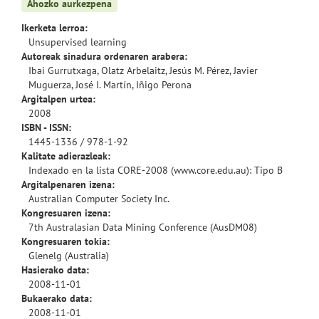
Ahozko aurkezpena
Ikerketa lerroa:
Unsupervised learning
Autoreak sinadura ordenaren arabera:
Ibai Gurrutxaga, Olatz Arbelaitz, Jesús M. Pérez, Javier
Muguerza, José I. Martín, Iñigo Perona
Argitalpen urtea:
2008
ISBN - ISSN:
1445-1336 / 978-1-92
Kalitate adierazleak:
Indexado en la lista CORE-2008 (www.core.edu.au): Tipo B
Argitalpenaren izena:
Australian Computer Society Inc.
Kongresuaren izena:
7th Australasian Data Mining Conference (AusDM08)
Kongresuaren tokia:
Glenelg (Australia)
Hasierako data:
2008-11-01
Bukaerako data:
2008-11-01