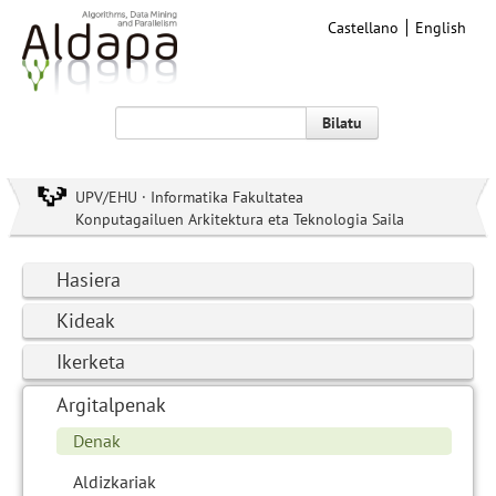
Castellano
English
Bilatu
UPV/EHU · Informatika Fakultatea
Konputagailuen Arkitektura eta Teknologia Saila
Hasiera
Kideak
Ikerketa
Argitalpenak
Denak
Aldizkariak