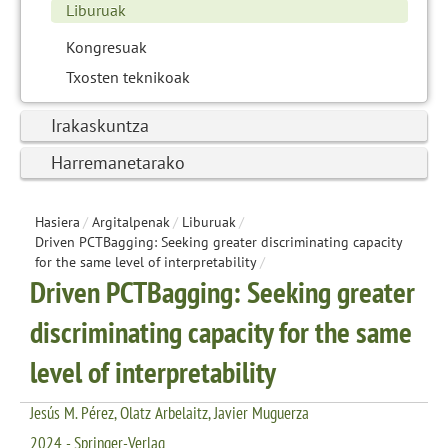
Liburuak
Kongresuak
Txosten teknikoak
Irakaskuntza
Harremanetarako
Hasiera
/
Argitalpenak
/
Liburuak
/
Driven PCTBagging: Seeking greater discriminating capacity
for the same level of interpretability
/
Driven PCTBagging: Seeking greater
discriminating capacity for the same
level of interpretability
Jesús M. Pérez, Olatz Arbelaitz, Javier Muguerza
2024 - Springer-Verlag