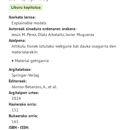
Liburu kapitulua
Ikerketa lerroa:
Explainable models
Autoreak sinadura ordenaren arabera:
Jesús M. Pérez, Olatz Arbelaitz, Javier Muguerza
Azalpena:
Artikulu honek lotutako webgune bat dauka osagarria den
materialarekin:
♦
Material gehigarria
Argitaletxea:
Springer-Verlag
Editoreak:
Alonso-Betanzos, A., et al.
Argitalpen urtea:
2024
Hasierako orria:
152
Bukaerako orria:
161
ISBN - ISSN: