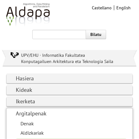
Castellano
English
Bilatu
UPV/EHU · Informatika Fakultatea
Konputagailuen Arkitektura eta Teknologia Saila
Hasiera
Kideak
Ikerketa
Argitalpenak
Denak
Aldizkariak