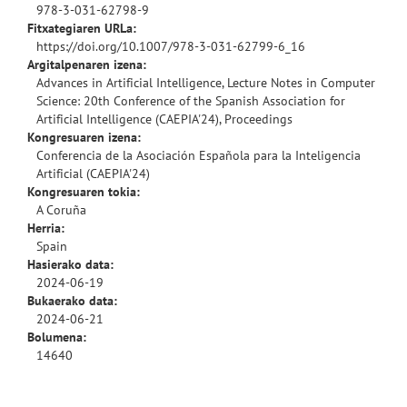
978-3-031-62798-9
Fitxategiaren URLa:
https://doi.org/10.1007/978-3-031-62799-6_16
Argitalpenaren izena:
Advances in Artificial Intelligence, Lecture Notes in Computer
Science: 20th Conference of the Spanish Association for
Artificial Intelligence (CAEPIA'24), Proceedings
Kongresuaren izena:
Conferencia de la Asociación Española para la Inteligencia
Artificial (CAEPIA'24)
Kongresuaren tokia:
A Coruña
Herria:
Spain
Hasierako data:
2024-06-19
Bukaerako data:
2024-06-21
Bolumena:
14640