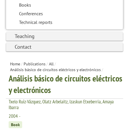
Books
Conferences
Technical reports
Teaching
Contact
Home
/
Publications
/
All
/
Análisis básico de circuitos eléctricos y electrónicos
/
Análisis básico de circuitos eléctricos
y electrónicos
Txelo Ruíz-Vázquez, Olatz Arbelaitz, Izaskun Etxeberria, Amaya
Ibarra
2004 -
Book