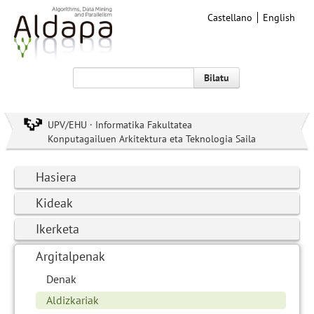
Castellano
English
Bilatu
UPV/EHU · Informatika Fakultatea
Konputagailuen Arkitektura eta Teknologia Saila
Hasiera
Kideak
Ikerketa
Argitalpenak
Denak
Aldizkariak