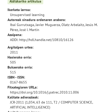
Aldizkariko artikulua
Ikerketa lerroa:
Unsupervised learning
Autoreak sinadura ordenaren arabera:
Ibai Gurrutxaga, Javier Muguerza, Olatz Arbelaitz, Jesús M.
Pérez, José I. Martín
Azalpena:
ADDI:
http://hdl.handle.net/10810/16126
Argitalpen urtea:
2011
Hasierako orria:
505
Bukaerako orria:
515
ISBN - ISSN:
0167-8655
Fitxategiaren URLa:
https://doi.org/10.1016/j.patrec.2010.11.006
Kalitate adierazleak:
JCR-2011 (1,034, 63 de 111, T2 / COMPUTER SCIENCE,
ARTIFICIAL INTELLIGENCE)