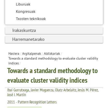
Liburuak
Kongresuak
Txosten teknikoak
Irakaskuntza
Harremanetarako
Hasiera
/
Argitalpenak
/
Aldizkariak
/
Towards a standard methodology to evaluate cluster validity
indices
/
Towards a standard methodology to
evaluate cluster validity indices
Ibai Gurrutxaga, Javier Muguerza, Olatz Arbelaitz, Jesús M. Pérez,
José I. Martín
2011 - Pattern Recognition Letters