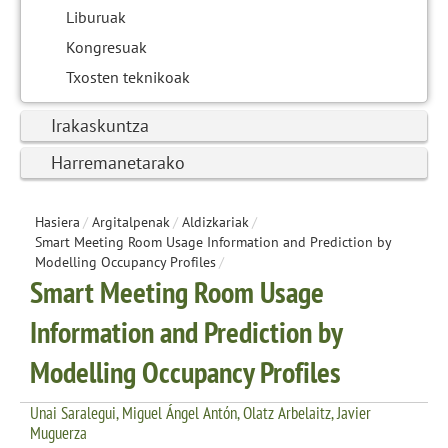
Liburuak
Kongresuak
Txosten teknikoak
Irakaskuntza
Harremanetarako
Hasiera
/
Argitalpenak
/
Aldizkariak
/
Smart Meeting Room Usage Information and Prediction by
Modelling Occupancy Profiles
/
Smart Meeting Room Usage
Information and Prediction by
Modelling Occupancy Profiles
Unai Saralegui, Miguel Ángel Antón, Olatz Arbelaitz, Javier
Muguerza