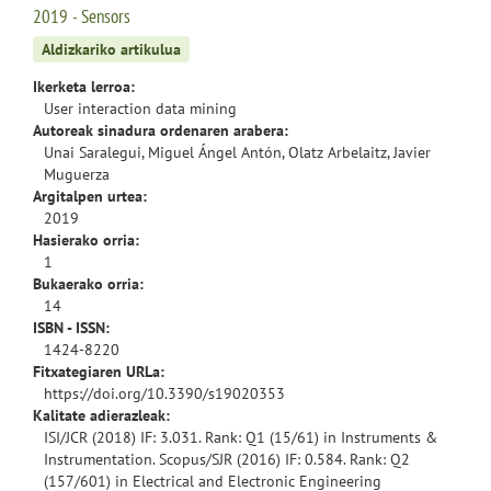
2019 - Sensors
Aldizkariko artikulua
Ikerketa lerroa:
User interaction data mining
Autoreak sinadura ordenaren arabera:
Unai Saralegui, Miguel Ángel Antón, Olatz Arbelaitz, Javier
Muguerza
Argitalpen urtea:
2019
Hasierako orria:
1
Bukaerako orria:
14
ISBN - ISSN:
1424-8220
Fitxategiaren URLa:
https://doi.org/10.3390/s19020353
Kalitate adierazleak:
ISI/JCR (2018) IF: 3.031. Rank: Q1 (15/61) in Instruments &
Instrumentation. Scopus/SJR (2016) IF: 0.584. Rank: Q2
(157/601) in Electrical and Electronic Engineering