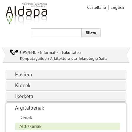
Castellano
English
Bilatu
UPV/EHU · Informatika Fakultatea
Konputagailuen Arkitektura eta Teknologia Saila
Hasiera
Kideak
Ikerketa
Argitalpenak
Denak
Aldizkariak