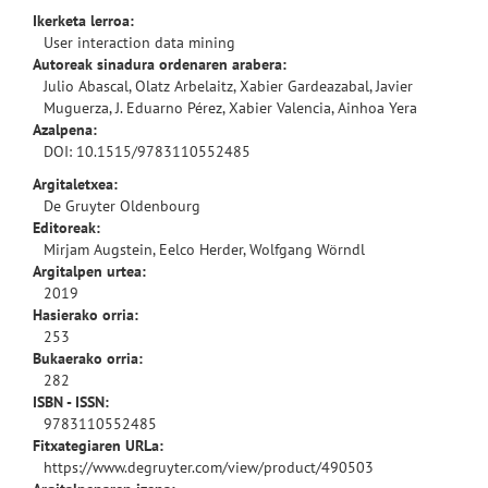
Ikerketa lerroa:
User interaction data mining
Autoreak sinadura ordenaren arabera:
Julio Abascal, Olatz Arbelaitz, Xabier Gardeazabal, Javier
Muguerza, J. Eduarno Pérez, Xabier Valencia, Ainhoa Yera
Azalpena:
DOI:
10.1515/9783110552485
Argitaletxea:
De Gruyter Oldenbourg
Editoreak:
Mirjam Augstein, Eelco Herder, Wolfgang Wörndl
Argitalpen urtea:
2019
Hasierako orria:
253
Bukaerako orria:
282
ISBN - ISSN:
9783110552485
Fitxategiaren URLa:
https://www.degruyter.com/view/product/490503