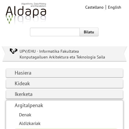
Castellano
English
Bilatu
UPV/EHU · Informatika Fakultatea
Konputagailuen Arkitektura eta Teknologia Saila
Hasiera
Kideak
Ikerketa
Argitalpenak
Denak
Aldizkariak