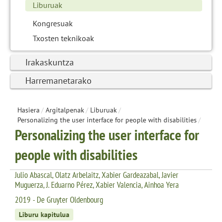
Liburuak
Kongresuak
Txosten teknikoak
Irakaskuntza
Harremanetarako
Hasiera
/
Argitalpenak
/
Liburuak
/
Personalizing the user interface for people with disabilities
/
Personalizing the user interface for
people with disabilities
Julio Abascal, Olatz Arbelaitz, Xabier Gardeazabal, Javier
Muguerza, J. Eduarno Pérez, Xabier Valencia, Ainhoa Yera
2019 - De Gruyter Oldenbourg
Liburu kapitulua