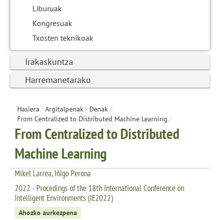
Liburuak
Kongresuak
Txosten teknikoak
Irakaskuntza
Harremanetarako
Hasiera
/
Argitalpenak
/
Denak
/
From Centralized to Distributed Machine Learning
/
From Centralized to Distributed
Machine Learning
Mikel Larrea, Iñigo Perona
2022 - Procedings of the 18th International Conference on
Intelligent Environments (IE2022)
Ahozko aurkezpena