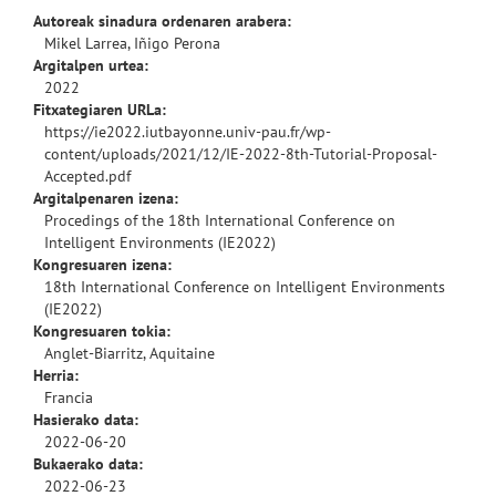
Autoreak sinadura ordenaren arabera:
Mikel Larrea, Iñigo Perona
Argitalpen urtea:
2022
Fitxategiaren URLa:
https://ie2022.iutbayonne.univ-pau.fr/wp-
content/uploads/2021/12/IE-2022-8th-Tutorial-Proposal-
Accepted.pdf
Argitalpenaren izena:
Procedings of the 18th International Conference on
Intelligent Environments (IE2022)
Kongresuaren izena:
18th International Conference on Intelligent Environments
(IE2022)
Kongresuaren tokia:
Anglet-Biarritz, Aquitaine
Herria:
Francia
Hasierako data:
2022-06-20
Bukaerako data:
2022-06-23