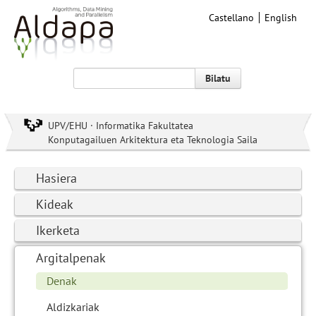
Castellano
English
Bilatu
UPV/EHU · Informatika Fakultatea
Konputagailuen Arkitektura eta Teknologia Saila
Hasiera
Kideak
Ikerketa
Argitalpenak
Denak
Aldizkariak