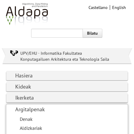
Castellano
English
Bilatu
UPV/EHU · Informatika Fakultatea
Konputagailuen Arkitektura eta Teknologia Saila
Hasiera
Kideak
Ikerketa
Argitalpenak
Denak
Aldizkariak