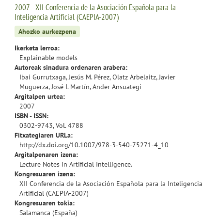
2007 - XII Conferencia de la Asociación Española para la
Inteligencia Artificial (CAEPIA-2007)
Ahozko aurkezpena
Ikerketa lerroa:
Explainable models
Autoreak sinadura ordenaren arabera:
Ibai Gurrutxaga, Jesús M. Pérez, Olatz Arbelaitz, Javier
Muguerza, José I. Martín, Ander Ansuategi
Argitalpen urtea:
2007
ISBN - ISSN:
0302-9743, Vol. 4788
Fitxategiaren URLa:
http://dx.doi.org/10.1007/978-3-540-75271-4_10
Argitalpenaren izena:
Lecture Notes in Artificial Intelligence.
Kongresuaren izena:
XII Conferencia de la Asociación Española para la Inteligencia
Artificial (CAEPIA-2007)
Kongresuaren tokia:
Salamanca (España)