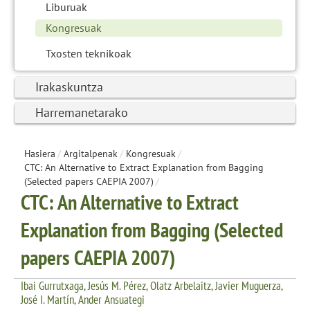
Liburuak
Kongresuak
Txosten teknikoak
Irakaskuntza
Harremanetarako
Hasiera
/
Argitalpenak
/
Kongresuak
/
CTC: An Alternative to Extract Explanation from Bagging
(Selected papers CAEPIA 2007)
/
CTC: An Alternative to Extract
Explanation from Bagging (Selected
papers CAEPIA 2007)
Ibai Gurrutxaga, Jesús M. Pérez, Olatz Arbelaitz, Javier Muguerza,
José I. Martín, Ander Ansuategi