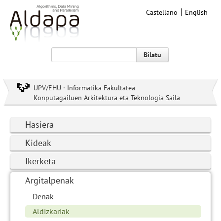
Castellano
English
Bilatu
UPV/EHU · Informatika Fakultatea
Konputagailuen Arkitektura eta Teknologia Saila
Hasiera
Kideak
Ikerketa
Argitalpenak
Denak
Aldizkariak