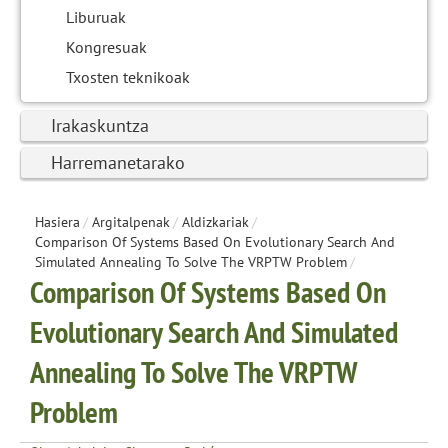
Liburuak
Kongresuak
Txosten teknikoak
Irakaskuntza
Harremanetarako
Hasiera
/
Argitalpenak
/
Aldizkariak
/
Comparison Of Systems Based On Evolutionary Search And
Simulated Annealing To Solve The VRPTW Problem
/
Comparison Of Systems Based On
Evolutionary Search And Simulated
Annealing To Solve The VRPTW
Problem