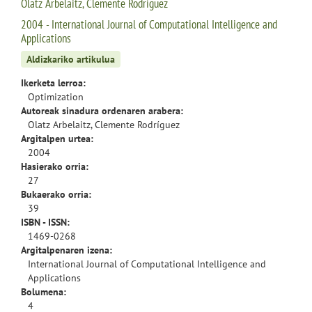
Olatz Arbelaitz, Clemente Rodríguez
2004 - International Journal of Computational Intelligence and
Applications
Aldizkariko artikulua
Ikerketa lerroa:
Optimization
Autoreak sinadura ordenaren arabera:
Olatz Arbelaitz, Clemente Rodríguez
Argitalpen urtea:
2004
Hasierako orria:
27
Bukaerako orria:
39
ISBN - ISSN:
1469-0268
Argitalpenaren izena:
International Journal of Computational Intelligence and
Applications
Bolumena:
4