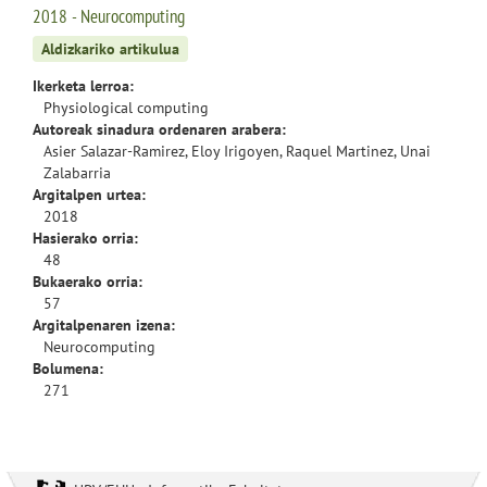
2018 - Neurocomputing
Aldizkariko artikulua
Ikerketa lerroa:
Physiological computing
Autoreak sinadura ordenaren arabera:
Asier Salazar-Ramirez, Eloy Irigoyen, Raquel Martinez, Unai
Zalabarria
Argitalpen urtea:
2018
Hasierako orria:
48
Bukaerako orria:
57
Argitalpenaren izena:
Neurocomputing
Bolumena:
271