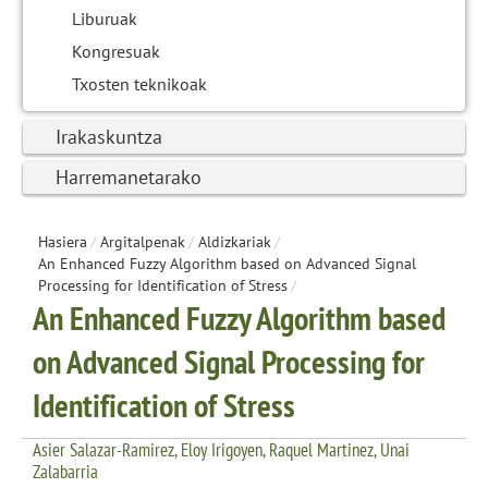
Liburuak
Kongresuak
Txosten teknikoak
Irakaskuntza
Harremanetarako
Hasiera
/
Argitalpenak
/
Aldizkariak
/
An Enhanced Fuzzy Algorithm based on Advanced Signal
Processing for Identification of Stress
/
An Enhanced Fuzzy Algorithm based
on Advanced Signal Processing for
Identification of Stress
Asier Salazar-Ramirez, Eloy Irigoyen, Raquel Martinez, Unai
Zalabarria