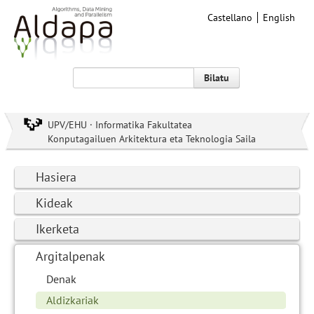
Castellano
English
Bilatu
UPV/EHU · Informatika Fakultatea
Konputagailuen Arkitektura eta Teknologia Saila
Hasiera
Kideak
Ikerketa
Argitalpenak
Denak
Aldizkariak