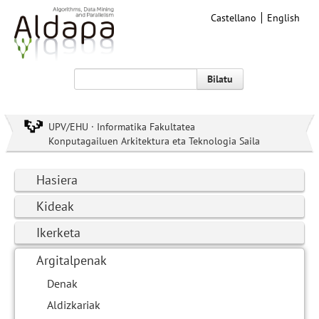
Castellano
English
Bilatu
UPV/EHU · Informatika Fakultatea
Konputagailuen Arkitektura eta Teknologia Saila
Hasiera
Kideak
Ikerketa
Argitalpenak
Denak
Aldizkariak