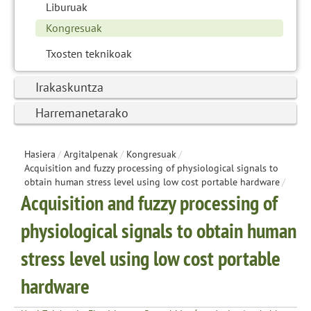
Liburuak
Kongresuak
Txosten teknikoak
Irakaskuntza
Harremanetarako
Hasiera
/
Argitalpenak
/
Kongresuak
/
Acquisition and fuzzy processing of physiological signals to
obtain human stress level using low cost portable hardware
/
Acquisition and fuzzy processing of
physiological signals to obtain human
stress level using low cost portable
hardware