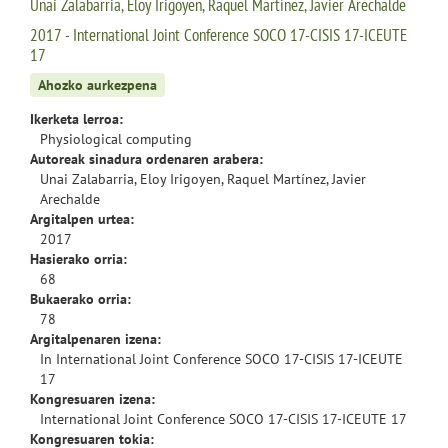
Unai Zalabarria, Eloy Irigoyen, Raquel Martínez, Javier Arechalde
2017 - International Joint Conference SOCO 17-CISIS 17-ICEUTE
17
Ahozko aurkezpena
Ikerketa lerroa:
Physiological computing
Autoreak sinadura ordenaren arabera:
Unai Zalabarria, Eloy Irigoyen, Raquel Martínez, Javier
Arechalde
Argitalpen urtea:
2017
Hasierako orria:
68
Bukaerako orria:
78
Argitalpenaren izena:
In International Joint Conference SOCO 17-CISIS 17-ICEUTE
17
Kongresuaren izena:
International Joint Conference SOCO 17-CISIS 17-ICEUTE 17
Kongresuaren tokia: