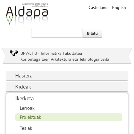
Castellano
English
Bilatu
UPV/EHU · Informatika Fakultatea
Konputagailuen Arkitektura eta Teknologia Saila
Hasiera
Kideak
Ikerketa
Lerroak
Proiektuak
Tesiak