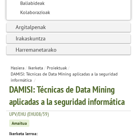
Baliabideak
Kolaborazioak
Argitalpenak
Irakaskuntza
Harremanetarako
Hasiera
/
Ikerketa
/
Proiektuak
/
DAMISI: Técnicas de Data Mining aplicadas a la seguridad
informática
/
DAMISI: Técnicas de Data Mining
aplicadas a la seguridad informática
UPV/EHU (EHU08/39)
Amaitua
Ikerketa lerroa: