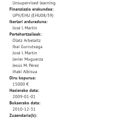
Unsupervised learning
Finanziazio erakundea:
UPV/EHU (EHU08/39)
Ikerlari arduraduna:
José I. Martín
Partehartzaileak:
Olatz Arbelaitz
Ibai Gurrutxaga
José I. Martín
Javier Muguerza
Jesús M. Pérez
Iñaki Albisua
Diru kopurua:
15000 €
Hasierako data:
2009-01-01
Bukaerako data:
2010-12-31
Zuzendaria(k):