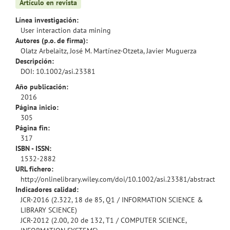
Artículo en revista
Línea investigación:
User interaction data mining
Autores (p.o. de firma):
Olatz Arbelaitz, José M. Martínez-Otzeta, Javier Muguerza
Descripción:
DOI: 10.1002/asi.23381
Año publicación:
2016
Página inicio:
305
Página fin:
317
ISBN - ISSN:
1532-2882
URL fichero:
http://onlinelibrary.wiley.com/doi/10.1002/asi.23381/abstract
Indicadores calidad:
JCR-2016 (2.322, 18 de 85, Q1 / INFORMATION SCIENCE &
LIBRARY SCIENCE)
JCR-2012 (2.00, 20 de 132, T1 / COMPUTER SCIENCE,