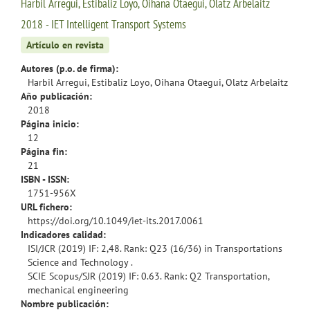
Harbil Arregui, Estibaliz Loyo, Oihana Otaegui, Olatz Arbelaitz
2018 - IET Intelligent Transport Systems
Artículo en revista
Autores (p.o. de firma):
Harbil Arregui, Estibaliz Loyo, Oihana Otaegui, Olatz Arbelaitz
Año publicación:
2018
Página inicio:
12
Página fin:
21
ISBN - ISSN:
1751-956X
URL fichero:
https://doi.org/10.1049/iet-its.2017.0061
Indicadores calidad:
ISI/JCR (2019) IF: 2,48. Rank: Q23 (16/36) in Transportations
Science and Technology .
SCIE Scopus/SJR (2019) IF: 0.63. Rank: Q2 Transportation,
mechanical engineering
Nombre publicación: