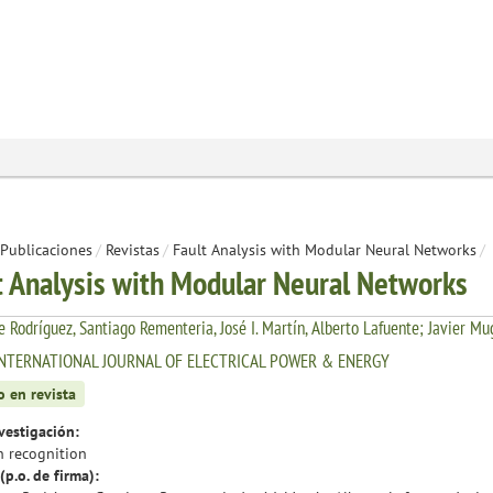
Publicaciones
/
Revistas
/
Fault Analysis with Modular Neural Networks
/
t Analysis with Modular Neural Networks
 Rodríguez, Santiago Rementeria, José I. Martín, Alberto Lafuente; Javier Mu
INTERNATIONAL JOURNAL OF ELECTRICAL POWER & ENERGY
o en revista
vestigación:
n recognition
(p.o. de firma):