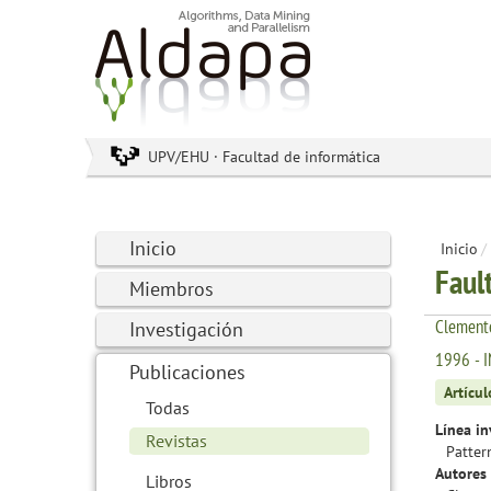
UPV/EHU · Facultad de informática
Inicio
Inicio
/
Faul
Miembros
Clemente
Investigación
1996 - 
Publicaciones
Artícul
Todas
Línea in
Revistas
Patter
Autores 
Libros