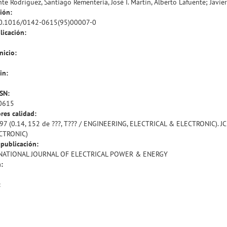
te Rodríguez, Santiago Rementeria, José I. Martín, Alberto Lafuente; Javi
ión:
10.1016/0142-0615(95)00007-0
licación:
nicio:
in:
SSN:
0615
res calidad:
97 (0.14, 152 de ???, T??? / ENGINEERING, ELECTRICAL & ELECTRONIC). J
CTRONIC)
publicación:
NATIONAL JOURNAL OF ELECTRICAL POWER & ENERGY
:
: