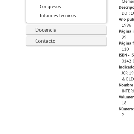
Clemen
Congresos
Descripc
DOI: 
Informes técnicos
Año pub
1996
Docencia
Página i
99
Contacto
Página f
110
ISBN - I
0142-
Indicado
JCR-19
& ELE
Nombre 
INTER
Volumen
18
Número
2