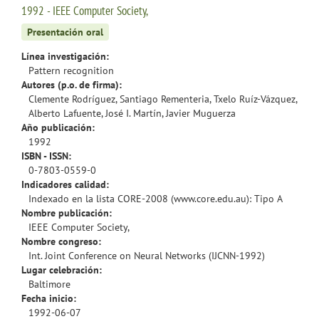
1992 - IEEE Computer Society,
Presentación oral
Línea investigación:
Pattern recognition
Autores (p.o. de firma):
Clemente Rodríguez, Santiago Rementeria, Txelo Ruíz-Vázquez,
Alberto Lafuente, José I. Martín, Javier Muguerza
Año publicación:
1992
ISBN - ISSN:
0-7803-0559-0
Indicadores calidad:
Indexado en la lista CORE-2008 (www.core.edu.au): Tipo A
Nombre publicación:
IEEE Computer Society,
Nombre congreso:
Int. Joint Conference on Neural Networks (IJCNN-1992)
Lugar celebración:
Baltimore
Fecha inicio:
1992-06-07