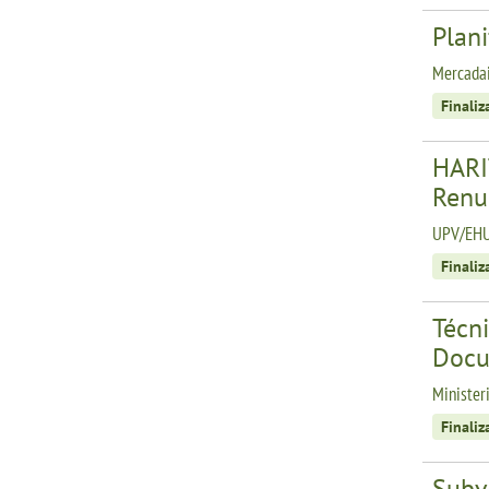
Plani
Mercadai
Finali
HARIT
Renun
UPV/EHU
Finali
Técn
Docu
Minister
Finali
Subv