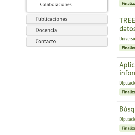
Finali
Colaboraciones
Publicaciones
TREE
datos
Docencia
Univers
Contacto
Finali
Aplic
info
Diputaci
Finali
Búsq
Diputaci
Finali