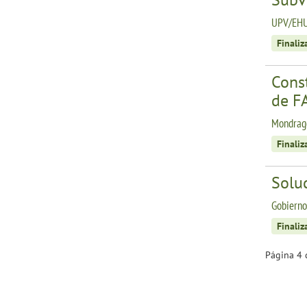
UPV/EHU
Finali
Const
de F
Mondragó
Finali
Solu
Gobierno
Finali
Página 4 