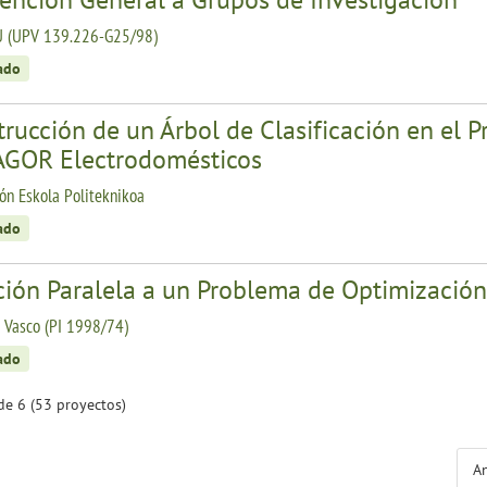
 (UPV 139.226-G25/98)
zado
rucción de un Árbol de Clasificación en el P
AGOR Electrodomésticos
n Eskola Politeknikoa
zado
ción Paralela a un Problema de Optimizació
 Vasco (PI 1998/74)
zado
de 6 (53 proyectos)
An