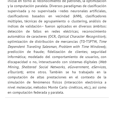
inicial en torno al reconocimiento de patrones, la optimización
y la computación paralela. Diversos paradigmas de clasificación
supervisada y no supervisada –redes neuronales artificiales,
clasificadores basados en vecindad (kNN), clasificadores
múltiples, técnicas de agrupamiento o clustering, análisis de
índices de validación– fueron aplicados en diversos ámbitos:
detección de fallos en redes eléctricas; reconocimiento
automático de caracteres (OCR,
Optical Character Recognition
);
optimización de distribución de mercancías (TD-TSPTW,
Time
Dependent Traveling Salesman, Problem with Time Windows
);
predicción de fraude; fidelización de clientes; seguridad
informática; modelado del comportamiento de usuarios, con
discapacidad o no, interactuando con sistemas digitales (
Web
Mining, Sheltered Social Networks, eGovernment, eServices,
eTourism
); entre otros. También se ha trabajado en la
computación de altas prestaciones en el contexto de la
simulación de fenómenos físicos (interacción electrónica a
nivel molecular, métodos Monte Carlo cinéticos, etc.), así como
en computación federada y paralela.