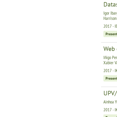
Data
Igor Iba
Harrison
2017 - I
Presen
Web 
Iñigo Pe
Xabier V
2017 - 
Presen
UPV/
Ainhoa Y
2017 - 