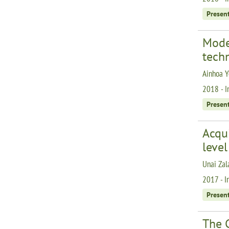
Presen
Model
tech
Ainhoa Y
2018 - I
Presen
Acqui
level
Unai Zal
2017 - I
Presen
The 