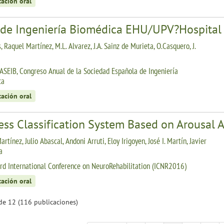
tación oral
 de Ingeniería Biomédica EHU/UPV?Hospital
, Raquel Martínez, M.L. Alvarez, J.A. Sainz de Murieta, O.Casquero, J.
ASEIB, Congreso Anual de la Sociedad Española de Ingeniería
ca
tación oral
ess Classification System Based on Arousal 
rtínez, Julio Abascal, Andoni Arruti, Eloy Irigoyen, José I. Martín, Javier
a
rd International Conference on NeuroRehabilitation (ICNR2016)
tación oral
de 12 (116 publicaciones)