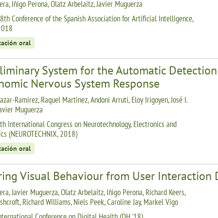
era, Iñigo Perona, Olatz Arbelaitz, Javier Muguerza
th Conference of the Spanish Association for Artificial Intelligence,
2018
tación oral
eliminary System for the Automatic Detectio
nomic Nervous System Response
azar-Ramirez, Raquel Martinez, Andoni Arruti, Eloy Irigoyen, José I.
Javier Muguerza
th International Congress on Neurotechnology, Electronics and
tics (NEUROTECHNIX, 2018)
tación oral
rring Visual Behaviour from User Interactio
ra, Javier Muguerza, Olatz Arbelaitz, Iñigo Perona, Richard Keers,
shcroft, Richard Williams, Niels Peek, Caroline Jay, Markel Vigo
nternational Conference on Digital Health (DH '18)