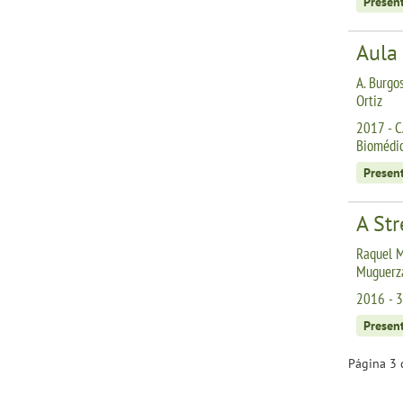
Presen
Aula
A. Burgos
Ortiz
2017 - C
Biomédi
Presen
A Str
Raquel Ma
Muguerz
2016 - 3
Presen
Página 3 