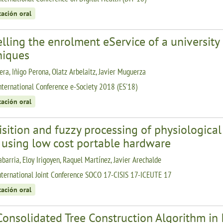
tación oral
ling the enrolment eService of a university
niques
era, Iñigo Perona, Olatz Arbelaitz, Javier Muguerza
nternational Conference e-Society 2018 (ES'18)
tación oral
sition and fuzzy processing of physiological
 using low cost portable hardware
abarria, Eloy Irigoyen, Raquel Martínez, Javier Arechalde
nternational Joint Conference SOCO 17-CISIS 17-ICEUTE 17
tación oral
Consolidated Tree Construction Algorithm in