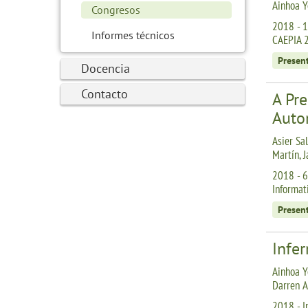
Ainhoa Y
Congresos
2018 - 18
Informes técnicos
CAEPIA 
Presen
Docencia
Contacto
A Pr
Auto
Asier Sal
Martín, 
2018 - 6
Informa
Presen
Infe
Ainhoa Ye
Darren A
2018 - I