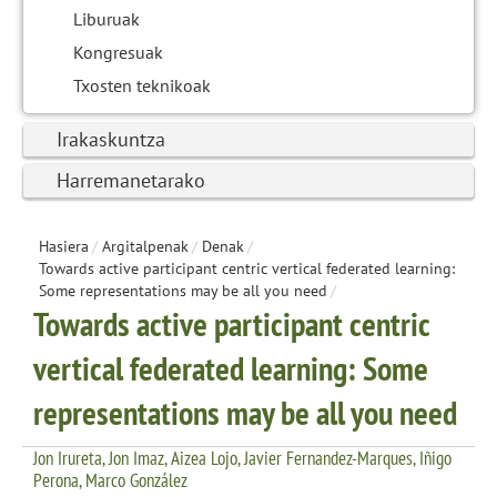
Liburuak
Kongresuak
Txosten teknikoak
Irakaskuntza
Harremanetarako
Hasiera
/
Argitalpenak
/
Denak
/
Towards active participant centric vertical federated learning:
Some representations may be all you need
/
Towards active participant centric
vertical federated learning: Some
representations may be all you need
Jon Irureta, Jon Imaz, Aizea Lojo, Javier Fernandez-Marques, Iñigo
Perona, Marco González