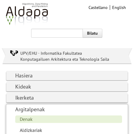
Castellano
English
Bilatu
UPV/EHU · Informatika Fakultatea
Konputagailuen Arkitektura eta Teknologia Saila
Hasiera
Kideak
Ikerketa
Argitalpenak
Denak
Aldizkariak