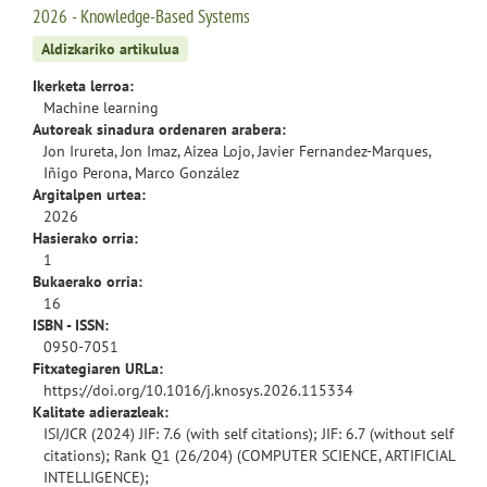
2026 - Knowledge-Based Systems
Aldizkariko artikulua
Ikerketa lerroa:
Machine learning
Autoreak sinadura ordenaren arabera:
Jon Irureta, Jon Imaz, Aizea Lojo, Javier Fernandez-Marques,
Iñigo Perona, Marco González
Argitalpen urtea:
2026
Hasierako orria:
1
Bukaerako orria:
16
ISBN - ISSN:
0950-7051
Fitxategiaren URLa:
https://doi.org/10.1016/j.knosys.2026.115334
Kalitate adierazleak:
ISI/JCR (2024) JIF: 7.6 (with self citations); JIF: 6.7 (without self
citations); Rank Q1 (26/204) (COMPUTER SCIENCE, ARTIFICIAL
INTELLIGENCE);