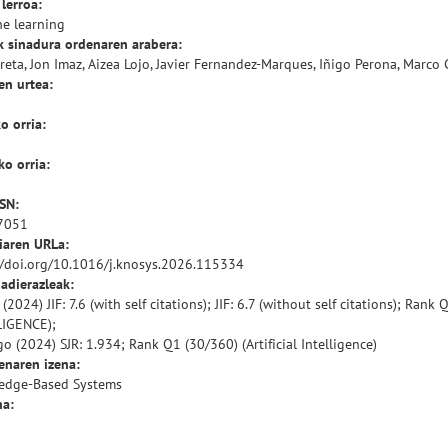
 lerroa:
e learning
k sinadura ordenaren arabera:
ureta, Jon Imaz, Aizea Lojo, Javier Fernandez-Marques, Iñigo Perona, Marco
en urtea:
o orria:
o orria:
SSN:
7051
iaren URLa:
//doi.org/10.1016/j.knosys.2026.115334
 adierazleak:
R (2024) JIF: 7.6 (with self citations); JIF: 6.7 (without self citations); 
LIGENCE);
o (2024) SJR: 1.934; Rank Q1 (30/360) (Artificial Intelligence)
enaren izena:
edge-Based Systems
a: