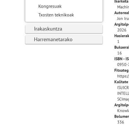
Ikerketa
Kongresuak
Machin
Autorea
Txosten teknikoak
Jon Ir
Argitalp
Irakaskuntza
2026
Hasierak
Harremanetarako
1
Bukaerak
16
ISBN - I
0950-
Fitxateg
https:
Kalitate
ISI/JC
INTEL
SCImag
Argitalp
Knowl
Bolumen
336