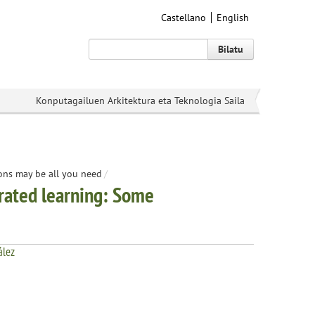
Castellano
English
Bilatu
Konputagailuen Arkitektura eta Teknologia Saila
ions may be all you need
/
erated learning: Some
ález