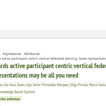
/
Argitalpenak
/
Aldizkariak
/
 active participant centric vertical federated learning: Some representat
rds active participant centric vertical fed
esentations may be all you need
eta, Jon Imaz, Aizea Lojo, Javier Fernandez-Marques, Iñigo Perona, Marco Gonz
Knowledge-Based Systems
riko artikulua