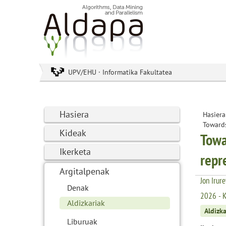
UPV/EHU · Informatika Fakultatea
Hasiera
Hasiera
Towards
Kideak
Towa
Ikerketa
repr
Argitalpenak
Jon Irur
Denak
2026 - 
Aldizkariak
Aldizka
Liburuak