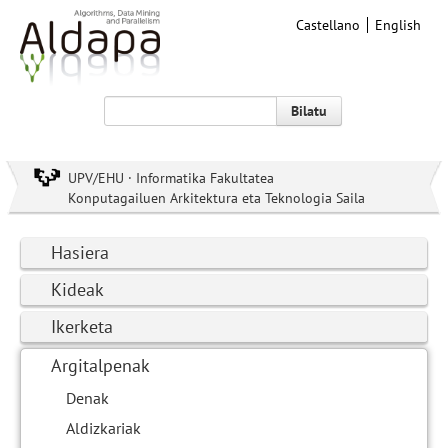
Castellano
English
Bilatu
UPV/EHU · Informatika Fakultatea
Konputagailuen Arkitektura eta Teknologia Saila
Hasiera
Kideak
Ikerketa
Argitalpenak
Denak
Aldizkariak