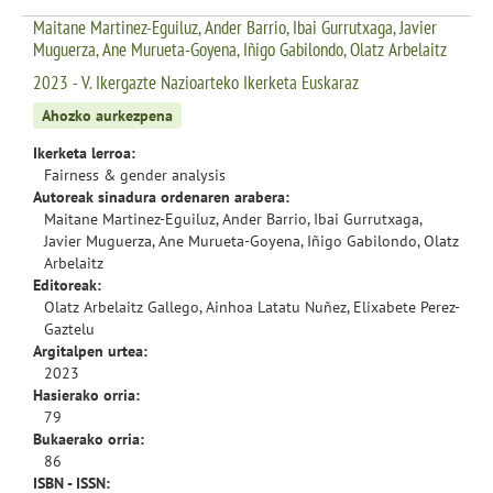
Maitane Martinez-Eguiluz, Ander Barrio, Ibai Gurrutxaga, Javier
Muguerza, Ane Murueta-Goyena, Iñigo Gabilondo, Olatz Arbelaitz
2023 - V. Ikergazte Nazioarteko Ikerketa Euskaraz
Ahozko aurkezpena
Ikerketa lerroa:
Fairness & gender analysis
Autoreak sinadura ordenaren arabera:
Maitane Martinez-Eguiluz, Ander Barrio, Ibai Gurrutxaga,
Javier Muguerza, Ane Murueta-Goyena, Iñigo Gabilondo, Olatz
Arbelaitz
Editoreak:
Olatz Arbelaitz Gallego, Ainhoa Latatu Nuñez, Elixabete Perez-
Gaztelu
Argitalpen urtea:
2023
Hasierako orria:
79
Bukaerako orria:
86
ISBN - ISSN: