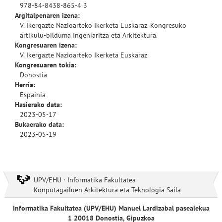
978-84-8438-865-4 3
Argitalpenaren izena:
V. Ikergazte Nazioarteko Ikerketa Euskaraz. Kongresuko
artikulu-bilduma Ingeniaritza eta Arkitektura.
Kongresuaren izena:
V. Ikergazte Nazioarteko Ikerketa Euskaraz
Kongresuaren tokia:
Donostia
Herria:
Espainia
Hasierako data:
2023-05-17
Bukaerako data:
2023-05-19
UPV/EHU · Informatika Fakultatea
Konputagailuen Arkitektura eta Teknologia Saila
Informatika Fakultatea (UPV/EHU) Manuel Lardizabal pasealekua
1 20018 Donostia, Gipuzkoa