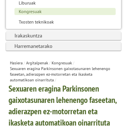
Liburuak
Kongresuak
Txosten teknikoak
Irakaskuntza
Harremanetarako
Hasiera
/
Argitalpenak
/
Kongresuak
/
Sexuaren eragina Parkinsonen gaixotasunaren lehenengo
faseetan, adierazpen ez-motorretan eta ikasketa
automatikoan oinarrituta
/
Sexuaren eragina Parkinsonen
gaixotasunaren lehenengo faseetan,
adierazpen ez-motorretan eta
ikasketa automatikoan oinarrituta