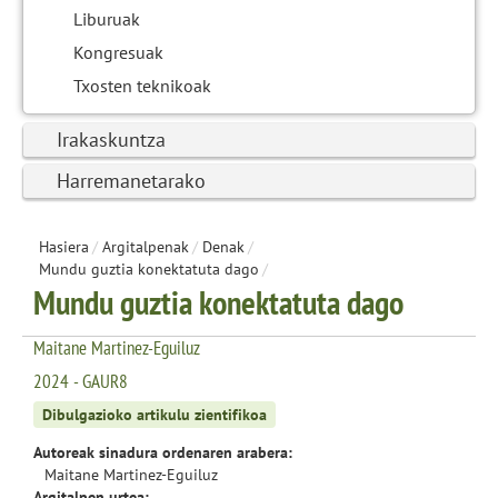
Liburuak
Kongresuak
Txosten teknikoak
Irakaskuntza
Harremanetarako
Hasiera
/
Argitalpenak
/
Denak
/
Mundu guztia konektatuta dago
/
Mundu guztia konektatuta dago
Maitane Martinez-Eguiluz
2024 - GAUR8
Dibulgazioko artikulu zientifikoa
Autoreak sinadura ordenaren arabera:
Maitane Martinez-Eguiluz
Argitalpen urtea: