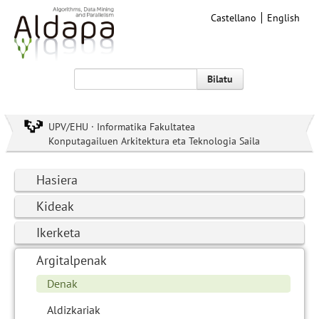
Castellano
English
Bilatu
UPV/EHU · Informatika Fakultatea
Konputagailuen Arkitektura eta Teknologia Saila
Hasiera
Kideak
Ikerketa
Argitalpenak
Denak
Aldizkariak