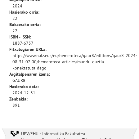
2024
Hasierako orria:
22
Bukaerako orria:
22
ISBN - ISSN:
1887-6757
Fitxategiaren URLa:
https://www.naiz.eus/eu/hemeroteca/gaur8/editions/gaur8_2024-
08-31-07-00/hemeroteca_articles/mundu-guztia-
konektatuta-dago
Argitalpenaren izena:
GAUR8
Hasierako data:
2024-12-31
Zenbakia:
891
UPV/EHU · Informatika Fakultatea