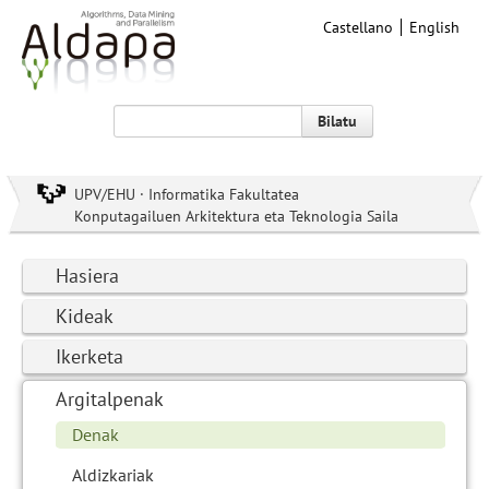
Castellano
English
Bilatu
UPV/EHU · Informatika Fakultatea
Konputagailuen Arkitektura eta Teknologia Saila
Hasiera
Kideak
Ikerketa
Argitalpenak
Denak
Aldizkariak