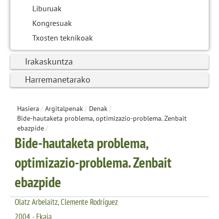
Liburuak
Kongresuak
Txosten teknikoak
Irakaskuntza
Harremanetarako
Hasiera
/
Argitalpenak
/
Denak
/
Bide-hautaketa problema, optimizazio-problema. Zenbait
ebazpide
/
Bide-hautaketa problema,
optimizazio-problema. Zenbait
ebazpide
Olatz Arbelaitz, Clemente Rodríguez
2004 - Ekaia