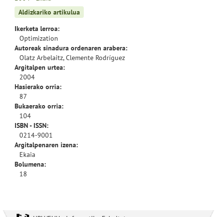
Aldizkariko artikulua
Ikerketa lerroa:
Optimization
Autoreak sinadura ordenaren arabera:
Olatz Arbelaitz, Clemente Rodríguez
Argitalpen urtea:
2004
Hasierako orria:
87
Bukaerako orria:
104
ISBN - ISSN:
0214-9001
Argitalpenaren izena:
Ekaia
Bolumena:
18