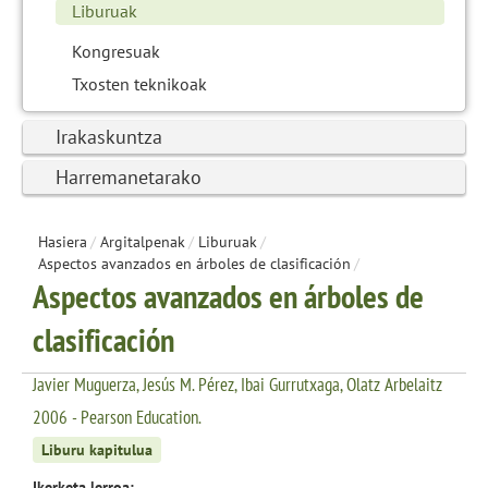
Liburuak
Kongresuak
Txosten teknikoak
Irakaskuntza
Harremanetarako
Hasiera
/
Argitalpenak
/
Liburuak
/
Aspectos avanzados en árboles de clasificación
/
Aspectos avanzados en árboles de
clasificación
Javier Muguerza, Jesús M. Pérez, Ibai Gurrutxaga, Olatz Arbelaitz
2006 - Pearson Education.
Liburu kapitulua
Ikerketa lerroa: