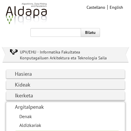
Castellano
English
Bilatu
UPV/EHU · Informatika Fakultatea
Konputagailuen Arkitektura eta Teknologia Saila
Hasiera
Kideak
Ikerketa
Argitalpenak
Denak
Aldizkariak