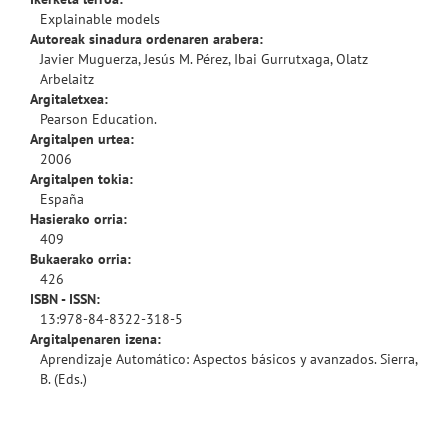
Explainable models
Autoreak sinadura ordenaren arabera:
Javier Muguerza, Jesús M. Pérez, Ibai Gurrutxaga, Olatz
Arbelaitz
Argitaletxea:
Pearson Education.
Argitalpen urtea:
2006
Argitalpen tokia:
España
Hasierako orria:
409
Bukaerako orria:
426
ISBN - ISSN:
13:978-84-8322-318-5
Argitalpenaren izena:
Aprendizaje Automático: Aspectos básicos y avanzados. Sierra,
B. (Eds.)