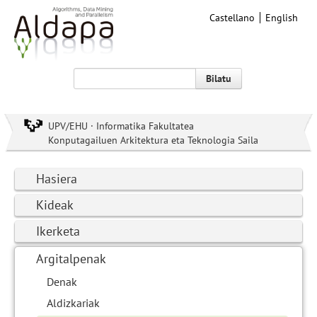
Castellano
English
Bilatu
UPV/EHU · Informatika Fakultatea
Konputagailuen Arkitektura eta Teknologia Saila
Hasiera
Kideak
Ikerketa
Argitalpenak
Denak
Aldizkariak