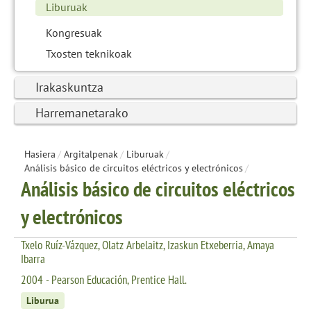
Liburuak
Kongresuak
Txosten teknikoak
Irakaskuntza
Harremanetarako
Hasiera
/
Argitalpenak
/
Liburuak
/
Análisis básico de circuitos eléctricos y electrónicos
/
Análisis básico de circuitos eléctricos
y electrónicos
Txelo Ruíz-Vázquez, Olatz Arbelaitz, Izaskun Etxeberria, Amaya
Ibarra
2004 - Pearson Educación, Prentice Hall.
Liburua