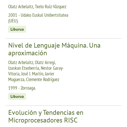
Olatz Arbelaitz, Txelo Ruíz-Vázquez
2001 - Udako Euskal Unibertsitatea
(UEU).
Liburua
Nivel de Lenguaje Máquina. Una
aproximación
Olatz Arbelaitz, Olatz Arregi,
Izaskun Etxeberria, Nestor Garay-
Vitoria, José I. Martín, Javier
Muguerza, Clemente Rodríguez
1999 - Zorroaga.
Liburua
Evolución y Tendencias en
Microprocesadores RISC