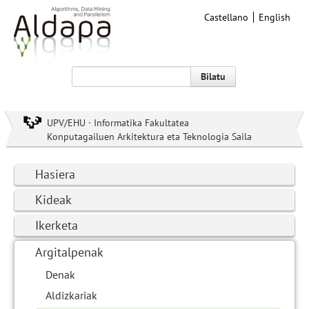
Castellano
English
Bilatu
UPV/EHU · Informatika Fakultatea
Konputagailuen Arkitektura eta Teknologia Saila
Hasiera
Kideak
Ikerketa
Argitalpenak
Denak
Aldizkariak