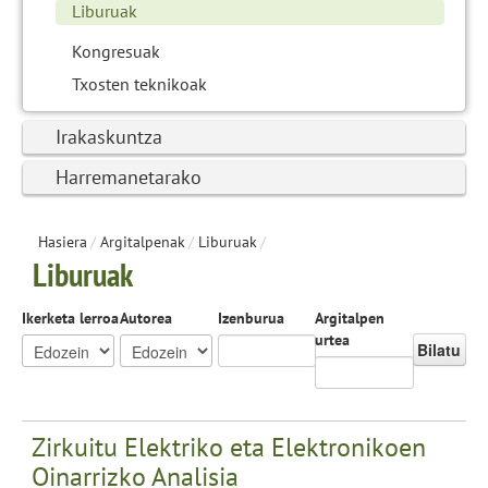
Liburuak
Kongresuak
Txosten teknikoak
Irakaskuntza
Harremanetarako
Hasiera
/
Argitalpenak
/
Liburuak
/
Liburuak
Ikerketa lerroa
Autorea
Izenburua
Argitalpen
urtea
Bilatu
Zirkuitu Elektriko eta Elektronikoen
Oinarrizko Analisia