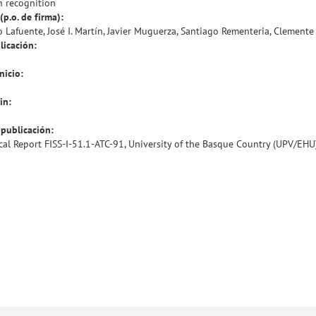
n recognition
(p.o. de firma):
o Lafuente, José I. Martín, Javier Muguerza, Santiago Rementeria, Clemente
licación:
nicio:
in:
publicación:
cal Report FISS-I-51.1-ATC-91, University of the Basque Country (UPV/EHU