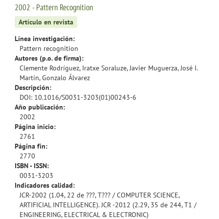
2002 - Pattern Recognition
Artículo en revista
Línea investigación:
Pattern recognition
Autores (p.o. de firma):
Clemente Rodríguez, Iratxe Soraluze, Javier Muguerza, José I.
Martín, Gonzalo Álvarez
Descripción:
DOI: 10.1016/S0031-3203(01)00243-6
Año publicación:
2002
Página inicio:
2761
Página fin:
2770
ISBN - ISSN:
0031-3203
Indicadores calidad:
JCR-2002 (1.04, 22 de ???, T??? / COMPUTER SCIENCE,
ARTIFICIAL INTELLIGENCE). JCR -2012 (2.29, 35 de 244, T1 /
ENGINEERING, ELECTRICAL & ELECTRONIC)