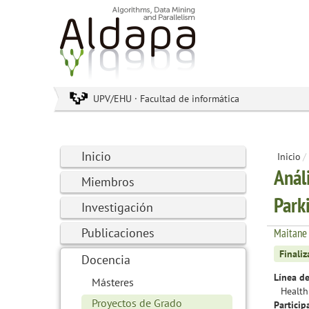
UPV/EHU · Facultad de informática
Inicio
Inicio
/
Anál
Miembros
Park
Investigación
Publicaciones
Maitane
Finali
Docencia
Línea de
Másteres
Health
Proyectos de Grado
Particip