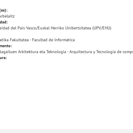
(es):
Arbelaitz
idad:
sidad del País Vasco/Euskal Herriko Unibertsitatea (UPV/EHU)
atika Fakultatea - Facultad de Informática
mento:
agailuen Arkitektura eta Teknologia - Arquitectura y Tecnología de com
ura: