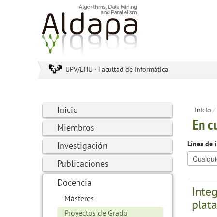
UPV/EHU · Facultad de informática
Inicio
Inicio
/
En c
Miembros
Línea de 
Investigación
Publicaciones
Docencia
Integ
Másteres
plata
Proyectos de Grado